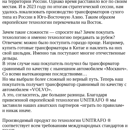
на территории России. Однако время расставило все по своим
местам. И в 2023 году по итогам стратегической сессии, нам
удалось локализовать производство трансформаторов сухого
типа из России в Юго-Восточную Азию. Таким образом
европейские технологии перекочевали на Восток.
Зачем такие сложности — спросите вы? Зачем покупать
технологию и именно технологию передавать за рубеж?
Отвечаем: можно было поступить гораздо проще. Например,
купить готовые трансформаторы в Китае и наклеить на них
свой шильдик. Именно так поступают многие отечественные
дельцы.
В этом случае наш покупатель получил бы трансформатор
сравнимый по качеству с нынешним автомобилем «Москвич».
Со всеми вытекающими последствиями…
Но мы выбрали более сложный но верный путь. Теперь наш
покупатель получает трансформатор сравнимый по качеству с
автомобилем «VOLVO».
А это, согласитесь, две большие разницы. Благодаря
привезенной европейской технологии UNITRAFO ® мы
заставили наших азиатских партнеров «играть по правилам»
и никак иначе.
Производимый продукт по технологии UNITRAFO ®
соответствует всем требованиям международных стандартов и