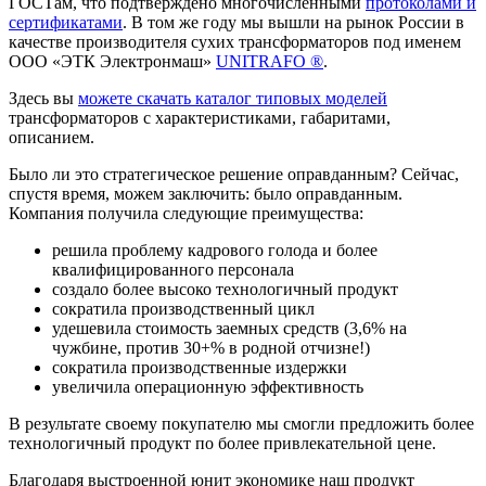
ГОСТам, что подтверждено многочисленными
протоколами и
сертификатами
. В том же году мы вышли на рынок России в
качестве производителя сухих трансформаторов под именем
ООО «ЭТК Электронмаш»
UNITRAFO ®
.
Здесь вы
можете скачать каталог типовых моделей
трансформаторов с характеристиками, габаритами,
описанием.
Было ли это стратегическое решение оправданным? Сейчас,
спустя время, можем заключить: было оправданным.
Компания получила следующие преимущества:
решила проблему кадрового голода и более
квалифицированного персонала
создало более высоко технологичный продукт
сократила производственный цикл
удешевила стоимость заемных средств (3,6% на
чужбине, против 30+% в родной отчизне!)
сократила производственные издержки
увеличила операционную эффективность
В результате своему покупателю мы смогли предложить более
технологичный продукт по более привлекательной цене.
Благодаря выстроенной юнит экономике наш продукт