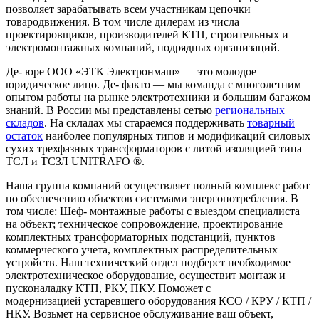
позволяет зарабатывать всем участникам цепочки
товародвижения. В том числе дилерам из числа
проектировщиков, производителей КТП, строительных и
электромонтажных компаний, подрядных организаций.
Де- юре ООО «ЭТК Электронмаш» — это молодое
юридическое лицо. Де- факто — мы команда с многолетним
опытом работы на рынке электротехники и большим багажом
знаний. В России мы представлены сетью
региональных
складов
. На складах мы стараемся поддерживать
товарный
остаток
наиболее популярных типов и модификаций силовых
сухих трехфазных трансформаторов с литой изоляцией типа
ТСЛ и ТСЗЛ UNITRAFO ®.
Наша группа компаний осуществляет полный комплекс работ
по обеспечению объектов системами энергопотребления. В
том числе: Шеф- монтажные работы с выездом специалиста
на объект; техническое сопровождение, проектирование
комплектных трансформаторных подстанций, пунктов
коммерческого учета, комплектных распределительных
устройств. Наш технический отдел подберет необходимое
электротехническое оборудование, осуществит монтаж и
пусконаладку КТП, РКУ, ПКУ. Поможет с
модернизацией устаревшего оборудования КСО / КРУ / КТП /
НКУ. Возьмет на сервисное обслуживание ваш объект,