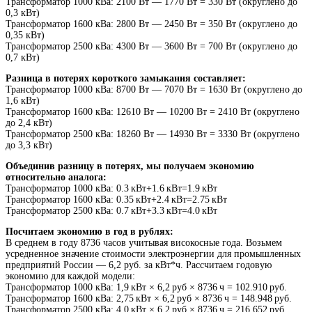
Трансформатор 1000 кВа: 2100 Вт — 1770 Вт = 330 Вт (округлено до
0,3 кВт)
Трансформатор 1600 кВа: 2800 Вт — 2450 Вт = 350 Вт (округлено до
0,35 кВт)
Трансформатор 2500 кВа: 4300 Вт — 3600 Вт = 700 Вт (округлено до
0,7 кВт)
Разница в потерях короткого замыкания составляет:
Трансформатор 1000 кВа: 8700 Вт — 7070 Вт = 1630 Вт (округлено до
1,6 кВт)
Трансформатор 1600 кВа: 12610 Вт — 10200 Вт = 2410 Вт (округлено
до 2,4 кВт)
Трансформатор 2500 кВа: 18260 Вт — 14930 Вт = 3330 Вт (округлено
до 3,3 кВт)
Объединив разницу в потерях, мы получаем экономию
относительно аналога:
Трансформатор 1000 кВа: 0.3 кВт+1.6 кВт=1.9 кВт
Трансформатор 1600 кВа: 0.35 кВт+2.4 кВт=2.75 кВт
Трансформатор 2500 кВа: 0.7 кВт+3.3 кВт=4.0 кВт
Посчитаем экономию в год в рублях:
В среднем в году 8736 часов учитывая високосные года. Возьмем
усредненное значение стоимости электроэнергии для промышленных
предприятий России — 6,2 руб. за кВт*ч. Рассчитаем годовую
экономию для каждой модели:
Трансформатор 1000 кВа: 1,9 кВт × 6,2 руб × 8736 ч = 102.910 руб.
Трансформатор 1600 кВа: 2,75 кВт × 6,2 руб × 8736 ч = 148.948 руб.
Трансформатор 2500 кВа: 4,0 кВт × 6,2 руб × 8736 ч = 216.652 руб.