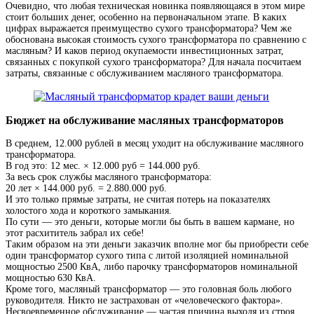
Очевидно, что любая техническая новинка появляющаяся в этом мире
стоит больших денег, особенно на первоначальном этапе. В каких
цифрах выражается преимущество сухого трансформатора? Чем же
обоснована высокая стоимость сухого трансформатора по сравнению с
масляным? И каков период окупаемости инвестиционных затрат,
связанных с покупкой сухого трансформатора? Для начала посчитаем
затраты, связанные с обслуживанием масляного трансформатора.
Бюджет на обслуживание масляных трансформаторов
В среднем, 12.000 рублей в месяц уходит на обслуживание масляного
трансформатора.
В год это: 12 мес. × 12.000 руб = 144.000 руб.
За весь срок службы масляного трансформатора:
20 лет × 144.000 руб. = 2.880.000 руб.
И это только прямые затраты, не считая потерь на показателях
холостого хода и короткого замыкания.
По сути — это деньги, которые могли бы быть в вашем кармане, но
этот расхититель забрал их себе!
Таким образом на эти деньги заказчик вполне мог бы приобрести себе
один трансформатор сухого типа с литой изоляцией номинальной
мощностью 2500 КвА, либо парочку трансформаторов номинальной
мощностью 630 КвА.
Кроме того, масляный трансформатор — это головная боль любого
руководителя. Никто не застрахован от «человеческого фактора».
Несвоевременное обслуживание — частая причина выходя из строя