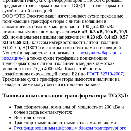
Производитель сухих трансформаторов ЭТК Электронмаш
предлагает трансформаторы типа ТС(З)Л — трансформатор
сухой с литой изоляцией.
ООО “ЭТК Электронмаш” изготавливает сухие трехфазные
понижающие трансформаторы с литой изоляцией в
алюминиевых обмотках мощностью от 100 до 4000 кВа с
номинальным высшим напряжением
6 кВ, 6.3 кВ, 10 кВ, 10,5
кВ
, номинальным низшим напряжением:
0,23 кВ, 0,4 кВ, 0,57
кВ и 0,69 кВ,
классом нагервостойкости литой изоляции
F(155°C); H(180°C) и c открытыми обмотками и изоляцией
Nomex ( в народе этот тип называют
«воздушно- барьерная
изоляция»
), а также сухие трехфазные понижающие
трансформаторы с литой изоляцией в медных обмотках
мощностью от 25 до 4000 кВа. Класс стойкости к
воздействиям окружающей среды Е2 ( по
ГОСТ 52719-2007
).
Трехфазные сухие трансформаторы имеются в наличии на
складе, а также могут быть изготовлены на заказ.
Типовая комплектация трансформатора ТС(З)Л:
Трансформаторы номинальной мощность от 200 кВа и
более всегда комплектуются:
Вентиляторами
Транспортными поворотными колесами-роликами
Русифицированным цифровым блоком температурного