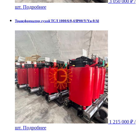
3 050 000
₽
/
шт.
Подробнее
Трансформатор сухой ТСЛ 1000/6/0,4/IP00/Y/Yн-0/Al
1 215 000
₽
/
шт.
Подробнее