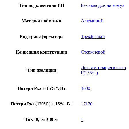
Тип подключения ВН
Без выводов на кожух
Материал обмотки
Алюминий
Вид трансформатора
Трехфазный
Концепция конструкции
Стержневой
Литая изоляция класса
Тип изоляции
F(155ºC)
Потери Pхх ± 15%*, Вт
3600
Потери Pкз (120°C) ± 15%, Вт
17170
Ток I0, % ±30%
1