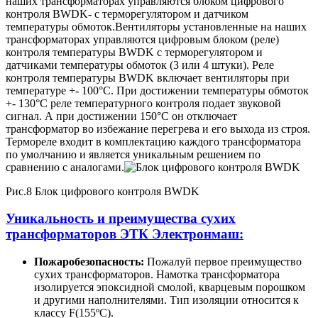
наших трансформаторах управляются блоком цифрового
контроля BWDK- с терморегулятором и датчиком
температуры обмоток.Вентиляторы установленные на наших
трансформаторах управляются цифровым блоком (реле)
контроля температуры BWDK с терморегулятором и
датчиками температуры обмоток (3 или 4 штуки). Реле
контроля температуры BWDK включает вентиляторы при
температуре +- 100°C. При достижении температуры обмоток
+- 130°C реле температурного контроля подает звуковой
сигнал. А при достижении 150°C он отключает
трансформатор во избежание перегрева и его выхода из строя.
Термореле входит в комплектацию каждого трансформатора
по умолчанию и является уникальным решением по
сравнению с аналогами.
Рис.8 Блок цифрового контроля BWDK
Уникальность и преимущества сухих
трансформаторов ЭТК Электронмаш:
Пожаробезопасность:
Пожалуй первое преимущество
сухих трансформаторов. Намотка трансформатора
изолируется эпоксидной смолой, кварцевым порошком
и другими наполнителями. Тип изоляции относится к
классу F(155ºC).