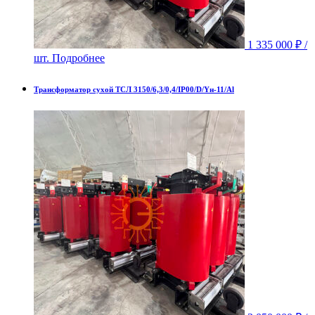
1 335 000
₽
/
шт.
Подробнее
Трансформатор сухой ТСЛ 3150/6,3/0,4/IP00/D/Yн-11/Al