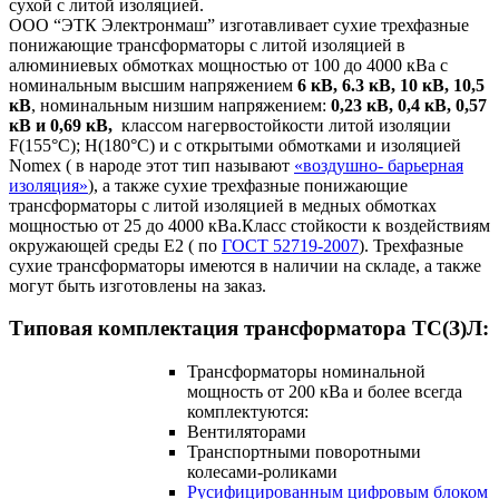
сухой с литой изоляцией.
ООО “ЭТК Электронмаш” изготавливает сухие трехфазные
понижающие трансформаторы с литой изоляцией в
алюминиевых обмотках мощностью от 100 до 4000 кВа с
номинальным высшим напряжением
6 кВ, 6.3 кВ, 10 кВ, 10,5
кВ
, номинальным низшим напряжением:
0,23 кВ, 0,4 кВ, 0,57
кВ и 0,69 кВ,
классом нагервостойкости литой изоляции
F(155°C); H(180°C) и c открытыми обмотками и изоляцией
Nomex ( в народе этот тип называют
«воздушно- барьерная
изоляция»
), а также сухие трехфазные понижающие
трансформаторы с литой изоляцией в медных обмотках
мощностью от 25 до 4000 кВа.Класс стойкости к воздействиям
окружающей среды Е2 ( по
ГОСТ 52719-2007
). Трехфазные
сухие трансформаторы имеются в наличии на складе, а также
могут быть изготовлены на заказ.
Типовая комплектация трансформатора ТС(З)Л:
Трансформаторы номинальной
мощность от 200 кВа и более всегда
комплектуются:
Вентиляторами
Транспортными поворотными
колесами-роликами
Русифицированным цифровым блоком