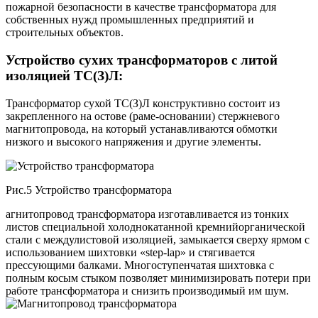
пожарной безопасности в качестве трансформатора для
собственных нужд промышленных предприятий и
строительных объектов.
Устройство сухих трансформаторов с литой
изоляцией ТС(З)Л:
Трансформатор сухой ТС(З)Л конструктивно состоит из
закрепленного на остове (раме-основании) стержневого
магнитопровода, на который устанавливаются обмотки
низкого и высокого напряжения и другие элементы.
Рис.5 Устройство трансформатора
агнитопровод трансформатора изготавливается из тонких
листов специальной холоднокатанной кремнийорганической
стали с междулистовой изоляцией, замыкается сверху ярмом с
использованием шихтовки «step-lap» и стягивается
прессующими балками.
Многоступенчатая шихтовка с
полным косым стыком позволяет минимизировать потери при
работе трансформатора и снизить производимый им шум.