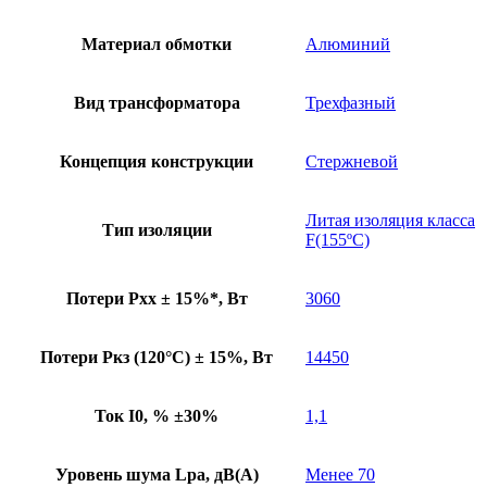
Материал обмотки
Алюминий
Вид трансформатора
Трехфазный
Концепция конструкции
Стержневой
Литая изоляция класса
Тип изоляции
F(155ºC)
Потери Pхх ± 15%*, Вт
3060
Потери Pкз (120°C) ± 15%, Вт
14450
Ток I0, % ±30%
1,1
Уровень шума Lpa, дB(A)
Менее 70