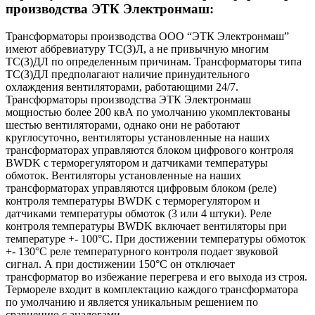
производства ЭТК Электронмаш:
Трансформаторы производства ООО “ЭТК Электронмаш”
имеют аббревиатуру ТС(З)Л, а не привычную многим
ТС(З)ДЛ по определенным причинам. Трансформаторы типа
ТС(З)ДЛ предполагают наличие принудительного
охлаждения вентиляторами, работающими 24/7.
Трансформаторы производства ЭТК Электронмаш
мощностью более 200 квА по умолчанию укомплектованы
шестью вентиляторами, однако они не работают
круглосуточно, вентиляторы установленные на наших
трансформаторах управляются блоком цифрового контроля
BWDK с терморегулятором и датчиками температуры
обмоток. Вентиляторы установленные на наших
трансформаторах управляются цифровым блоком (реле)
контроля температуры BWDK с терморегулятором и
датчиками температуры обмоток (3 или 4 штуки). Реле
контроля температуры BWDK включает вентиляторы при
температуре +- 100°C. При достижении температуры обмоток
+- 130°C реле температурного контроля подает звуковой
сигнал. А при достижении 150°C он отключает
трансформатор во избежание перегрева и его выхода из строя.
Термореле входит в комплектацию каждого трансформатора
по умолчанию и является уникальным решением по
сравнению с аналогами.