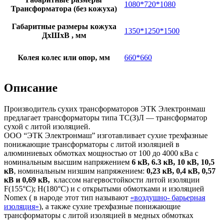
1080*720*1080
Трансформатора (без кожуха)
Габаритные размеры кожуха
1350*1250*1500
ДхШхВ , мм
Колея колес или опор, мм
660*660
Описание
Производитель сухих трансформаторов ЭТК Электронмаш
предлагает трансформаторы типа ТС(З)Л — трансформатор
сухой с литой изоляцией.
ООО “ЭТК Электронмаш” изготавливает сухие трехфазные
понижающие трансформаторы с литой изоляцией в
алюминиевых обмотках мощностью от 100 до 4000 кВа с
номинальным высшим напряжением
6 кВ, 6.3 кВ, 10 кВ, 10,5
кВ
, номинальным низшим напряжением:
0,23 кВ, 0,4 кВ, 0,57
кВ и 0,69 кВ,
классом нагервостойкости литой изоляции
F(155°C); H(180°C) и c открытыми обмотками и изоляцией
Nomex ( в народе этот тип называют
«воздушно- барьерная
изоляция»
), а также сухие трехфазные понижающие
трансформаторы с литой изоляцией в медных обмотках