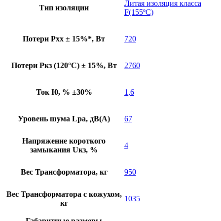
Литая изоляция класса
Тип изоляции
F(155ºC)
Потери Pхх ± 15%*, Вт
720
Потери Pкз (120°C) ± 15%, Вт
2760
Ток I0, % ±30%
1,6
Уровень шума Lpa, дB(A)
67
Напряжение короткого
4
замыкания Uкз, %
Вес Трансформатора, кг
950
Вес Трансформатора с кожухом,
1035
кг
Габаритные размеры