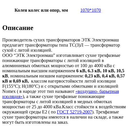
Колея колес или опор, мм
1070*1070
Описание
Производитель сухих трансформаторов ЭТК Электронмаш
предлагает трансформаторы типа ТС(З)Л — трансформатор
сухой с литой изоляцией.
ООО “ЭТК Электронмаш” изготавливает сухие трехфазные
понижающие трансформаторы с литой изоляцией в
алюминиевых обмотках мощностью от 100 до 4000 кВа с
номинальным высшим напряжением
6 кВ, 6.3 кВ, 10 кВ, 10,5
кВ
, номинальным низшим напряжением:
0,23 кВ, 0,4 кВ, 0,57
кВ и 0,69 кВ,
классом нагервостойкости литой изоляции
F(155°C); H(180°C) и c открытыми обмотками и изоляцией
Nomex ( в народе этот тип называют
«воздушно- барьерная
изоляция»
), а также сухие трехфазные понижающие
трансформаторы с литой изоляцией в медных обмотках
мощностью от 25 до 4000 кВа.Класс стойкости к воздействиям
окружающей среды Е2 ( по
ГОСТ 52719-2007
). Трехфазные
сухие трансформаторы имеются в наличии на складе, а также
могут быть изготовлены на заказ.