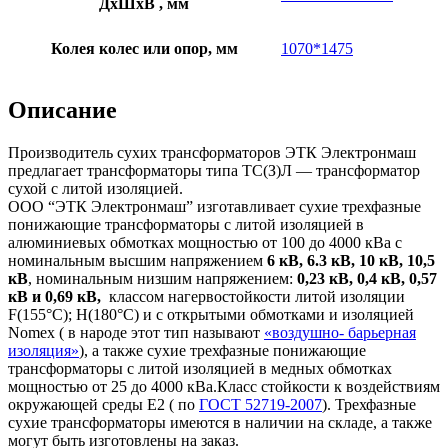
ДхШхВ , мм
Колея колес или опор, мм
1070*1475
Описание
Производитель сухих трансформаторов ЭТК Электронмаш
предлагает трансформаторы типа ТС(З)Л — трансформатор
сухой с литой изоляцией.
ООО “ЭТК Электронмаш” изготавливает сухие трехфазные
понижающие трансформаторы с литой изоляцией в
алюминиевых обмотках мощностью от 100 до 4000 кВа с
номинальным высшим напряжением
6 кВ, 6.3 кВ, 10 кВ, 10,5
кВ
, номинальным низшим напряжением:
0,23 кВ, 0,4 кВ, 0,57
кВ и 0,69 кВ,
классом нагервостойкости литой изоляции
F(155°C); H(180°C) и c открытыми обмотками и изоляцией
Nomex ( в народе этот тип называют
«воздушно- барьерная
изоляция»
), а также сухие трехфазные понижающие
трансформаторы с литой изоляцией в медных обмотках
мощностью от 25 до 4000 кВа.Класс стойкости к воздействиям
окружающей среды Е2 ( по
ГОСТ 52719-2007
). Трехфазные
сухие трансформаторы имеются в наличии на складе, а также
могут быть изготовлены на заказ.