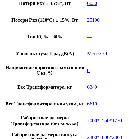
Потери Pхх ± 15%*, Вт
6030
Потери Pкз (120°C) ± 15%, Вт
25100
Ток I0, % ±30%
—
Уровень шума Lpa, дB(A)
Менее 70
Напряжение короткого замыкания
8
Uкз, %
Вес Трансформатора, кг
6340
Вес Трансформатора с кожухом, кг
6610
Габаритные размеры
2000*1550*1730
Трансформатора (без кожуха)
Габаритные размеры кожуха
2300*1800*2300