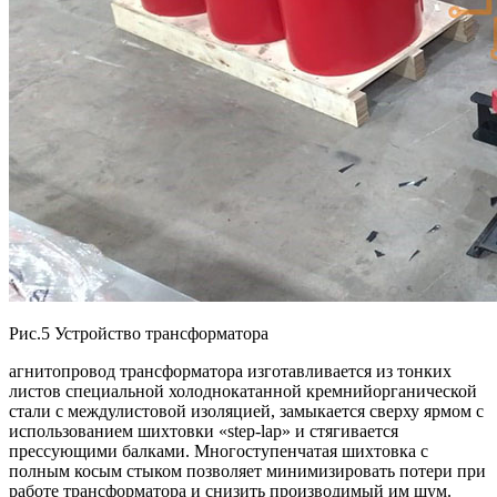
Рис.5 Устройство трансформатора
агнитопровод трансформатора изготавливается из тонких
листов специальной холоднокатанной кремнийорганической
стали с междулистовой изоляцией, замыкается сверху ярмом с
использованием шихтовки «step-lap» и стягивается
прессующими балками.
Многоступенчатая шихтовка с
полным косым стыком позволяет минимизировать потери при
работе трансформатора и снизить производимый им шум.