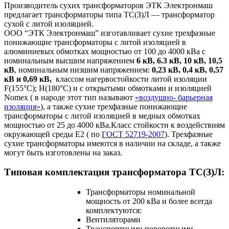
Производитель сухих трансформаторов ЭТК Электронмаш
предлагает трансформаторы типа ТС(З)Л — трансформатор
сухой с литой изоляцией.
ООО “ЭТК Электронмаш” изготавливает сухие трехфазные
понижающие трансформаторы с литой изоляцией в
алюминиевых обмотках мощностью от 100 до 4000 кВа с
номинальным высшим напряжением
6 кВ, 6.3 кВ, 10 кВ, 10,5
кВ
, номинальным низшим напряжением:
0,23 кВ, 0,4 кВ, 0,57
кВ и 0,69 кВ,
классом нагервостойкости литой изоляции
F(155°C); H(180°C) и c открытыми обмотками и изоляцией
Nomex ( в народе этот тип называют
«воздушно- барьерная
изоляция»
), а также сухие трехфазные понижающие
трансформаторы с литой изоляцией в медных обмотках
мощностью от 25 до 4000 кВа.Класс стойкости к воздействиям
окружающей среды Е2 ( по
ГОСТ 52719-2007
). Трехфазные
сухие трансформаторы имеются в наличии на складе, а также
могут быть изготовлены на заказ.
Типовая комплектация трансформатора ТС(З)Л:
Трансформаторы номинальной
мощность от 200 кВа и более всегда
комплектуются:
Вентиляторами
Транспортными поворотными