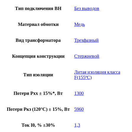
Тип подключения ВН
Без выводов
Материал обмотки
Медь
Вид трансформатора
Трехфазный
Концепция конструкции
Стержневой
Литая изоляция класса
Тип изоляции
F(155ºC)
Потери Pхх ± 15%*, Вт
1300
Потери Pкз (120°C) ± 15%, Вт
5960
Ток I0, % ±30%
1,3