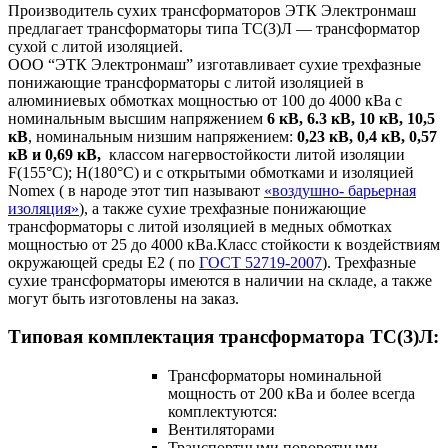
Производитель сухих трансформаторов ЭТК Электронмаш
предлагает трансформаторы типа ТС(З)Л — трансформатор
сухой с литой изоляцией.
ООО “ЭТК Электронмаш” изготавливает сухие трехфазные
понижающие трансформаторы с литой изоляцией в
алюминиевых обмотках мощностью от 100 до 4000 кВа с
номинальным высшим напряжением
6 кВ, 6.3 кВ, 10 кВ, 10,5
кВ
, номинальным низшим напряжением:
0,23 кВ, 0,4 кВ, 0,57
кВ и 0,69 кВ,
классом нагервостойкости литой изоляции
F(155°C); H(180°C) и c открытыми обмотками и изоляцией
Nomex ( в народе этот тип называют
«воздушно- барьерная
изоляция»
), а также сухие трехфазные понижающие
трансформаторы с литой изоляцией в медных обмотках
мощностью от 25 до 4000 кВа.Класс стойкости к воздействиям
окружающей среды Е2 ( по
ГОСТ 52719-2007
). Трехфазные
сухие трансформаторы имеются в наличии на складе, а также
могут быть изготовлены на заказ.
Типовая комплектация трансформатора ТС(З)Л:
Трансформаторы номинальной
мощность от 200 кВа и более всегда
комплектуются:
Вентиляторами
Транспортными поворотными