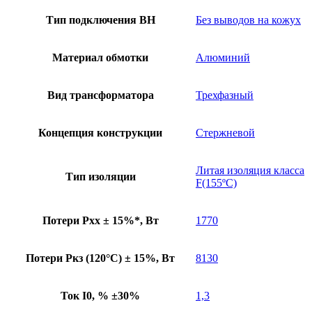
Тип подключения ВН
Без выводов на кожух
Материал обмотки
Алюминий
Вид трансформатора
Трехфазный
Концепция конструкции
Стержневой
Литая изоляция класса
Тип изоляции
F(155ºC)
Потери Pхх ± 15%*, Вт
1770
Потери Pкз (120°C) ± 15%, Вт
8130
Ток I0, % ±30%
1,3